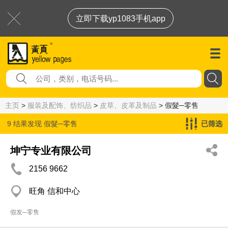
立即下载yp1083手机app
主页
>
服装及配饰、纺织品
>
皮草、皮革及制品
> 假髮─零售
9 结果发现
假髮─零售
已筛选
坤宁专业有限公司
2156 9662
旺角 信和中心
假发─零售