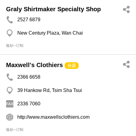
Graly Shirtmaker Specialty Shop
2527 6879
New Century Plaza, Wan Chai
恤衫─订制
Maxwell's Clothiers
分店
2366 6658
39 Hankow Rd, Tsim Sha Tsui
2336 7060
http://www.maxwellsclothiers.com
恤衫─订制