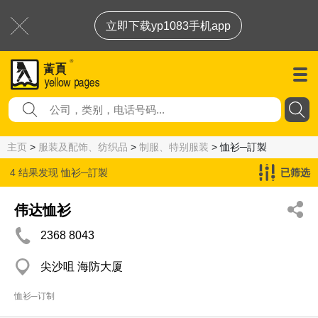
立即下载yp1083手机app
主页
>
服装及配饰、纺织品
>
制服、特别服装
> 恤衫─訂製
4 结果发现
恤衫─訂製
已筛选
伟达恤衫
2368 8043
尖沙咀 海防大厦
恤衫─订制