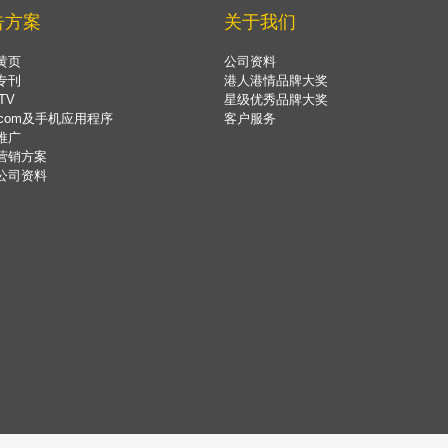
告方案
关于我们
黄页
公司资料
专刊
港人港情品牌大奖
TV
星级优秀品牌大奖
.com及手机应用程序
客户服务
推广
营销方案
公司资料