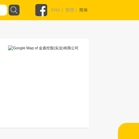
ENG
|
繁體
|
简体