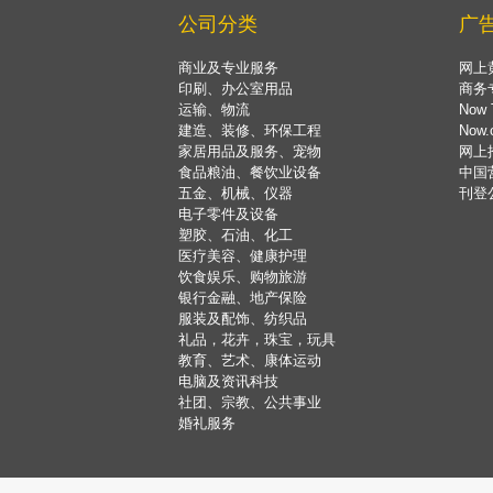
公司分类
广
商业及专业服务
网上
印刷、办公室用品
商务
运输、物流
Now 
建造、装修、环保工程
Now
家居用品及服务、宠物
网上
食品粮油、餐饮业设备
中国
五金、机械、仪器
刊登
电子零件及设备
塑胶、石油、化工
医疗美容、健康护理
饮食娱乐、购物旅游
银行金融、地产保险
服装及配饰、纺织品
礼品，花卉，珠宝，玩具
教育、艺术、康体运动
电脑及资讯科技
社团、宗教、公共事业
婚礼服务