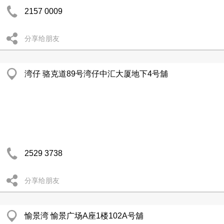
2157 0009
分享给朋友
湾仔 骆克道89号湾仔中汇大厦地下4号舖
2529 3738
分享给朋友
愉景湾 愉景广场A座1楼102A号舖