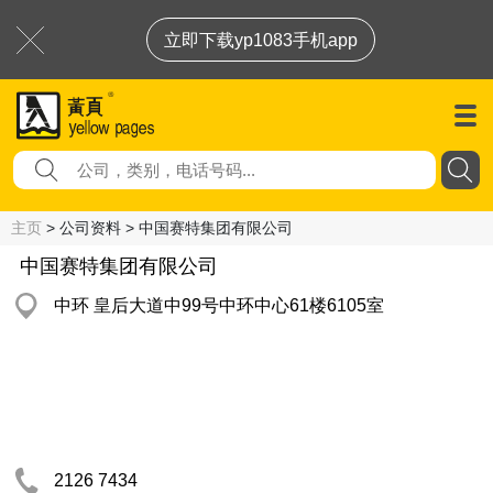
立即下载yp1083手机app
主页
> 公司资料 > 中国赛特集团有限公司
中国赛特集团有限公司
中环 皇后大道中99号中环中心61楼6105室
2126 7434