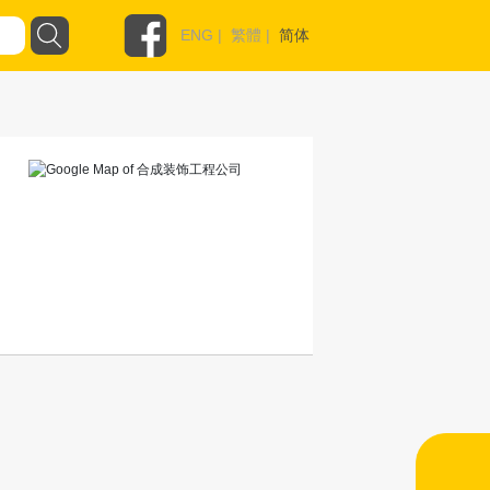
ENG
|
繁體
|
简体