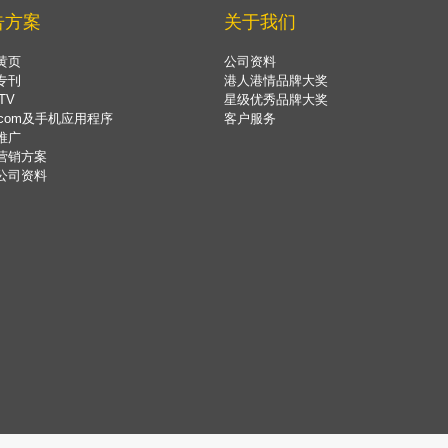
告方案
关于我们
黄页
公司资料
专刊
港人港情品牌大奖
TV
星级优秀品牌大奖
.com及手机应用程序
客户服务
推广
营销方案
公司资料