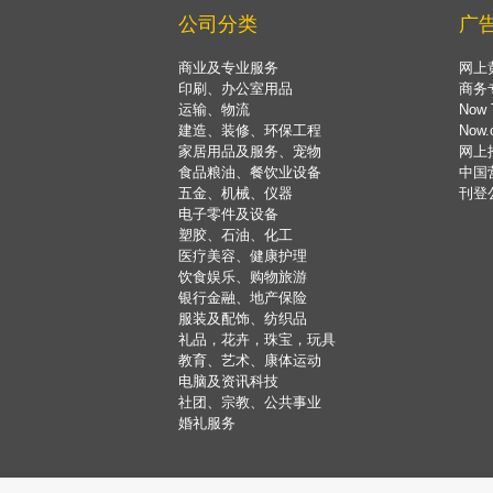
公司分类
广
商业及专业服务
网上
印刷、办公室用品
商务
运输、物流
Now 
建造、装修、环保工程
Now
家居用品及服务、宠物
网上
食品粮油、餐饮业设备
中国
五金、机械、仪器
刊登
电子零件及设备
塑胶、石油、化工
医疗美容、健康护理
饮食娱乐、购物旅游
银行金融、地产保险
服装及配饰、纺织品
礼品，花卉，珠宝，玩具
教育、艺术、康体运动
电脑及资讯科技
社团、宗教、公共事业
婚礼服务