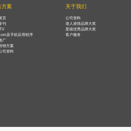
告方案
关于我们
黄页
公司资料
专刊
港人港情品牌大奖
TV
星级优秀品牌大奖
.com及手机应用程序
客户服务
推广
营销方案
公司资料