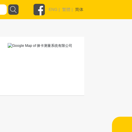
ENG
|
繁體
|
简体