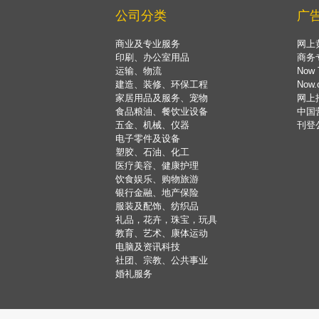
公司分类
广
商业及专业服务
网上
印刷、办公室用品
商务
运输、物流
Now 
建造、装修、环保工程
Now
家居用品及服务、宠物
网上
食品粮油、餐饮业设备
中国
五金、机械、仪器
刊登
电子零件及设备
塑胶、石油、化工
医疗美容、健康护理
饮食娱乐、购物旅游
银行金融、地产保险
服装及配饰、纺织品
礼品，花卉，珠宝，玩具
教育、艺术、康体运动
电脑及资讯科技
社团、宗教、公共事业
婚礼服务