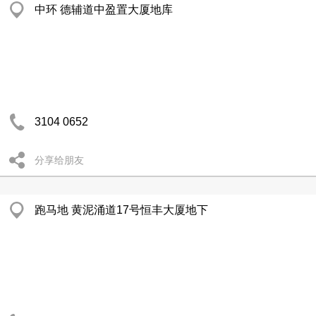
中环 德辅道中盈置大厦地库
3104 0652
分享给朋友
跑马地 黄泥涌道17号恒丰大厦地下