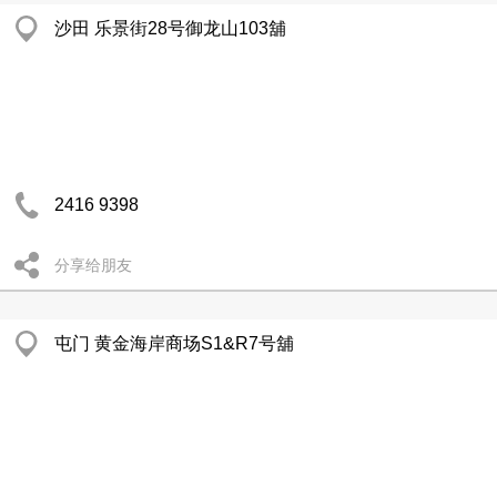
沙田 乐景街28号御龙山103舖
2416 9398
分享给朋友
屯门 黄金海岸商场S1&R7号舖