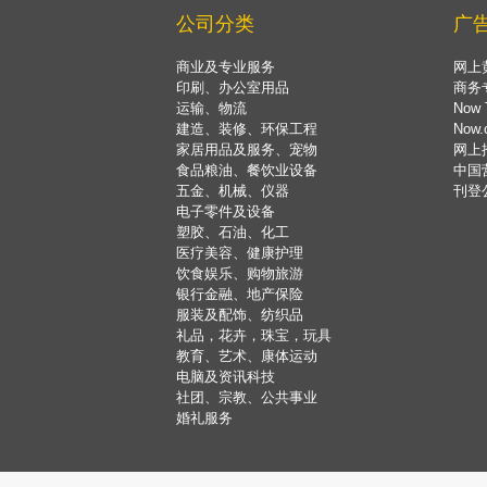
公司分类
广
商业及专业服务
网上
印刷、办公室用品
商务
运输、物流
Now 
建造、装修、环保工程
Now
家居用品及服务、宠物
网上
食品粮油、餐饮业设备
中国
五金、机械、仪器
刊登
电子零件及设备
塑胶、石油、化工
医疗美容、健康护理
饮食娱乐、购物旅游
银行金融、地产保险
服装及配饰、纺织品
礼品，花卉，珠宝，玩具
教育、艺术、康体运动
电脑及资讯科技
社团、宗教、公共事业
婚礼服务