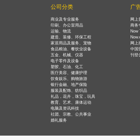
公司分类
广
商业及专业服务
网上
印刷、办公室用品
商务
运输、物流
Now 
建造、装修、环保工程
Now
家居用品及服务、宠物
网上
食品粮油、餐饮业设备
中国
五金、机械、仪器
刊登
电子零件及设备
塑胶、石油、化工
医疗美容、健康护理
饮食娱乐、购物旅游
银行金融、地产保险
服装及配饰、纺织品
礼品，花卉，珠宝，玩具
教育、艺术、康体运动
电脑及资讯科技
社团、宗教、公共事业
婚礼服务