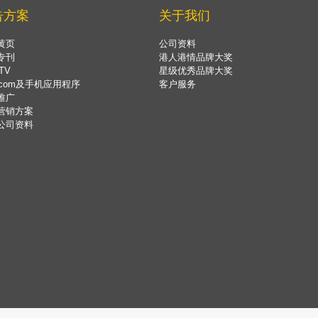
告方案
关于我们
黄页
公司资料
专刊
港人港情品牌大奖
TV
星级优秀品牌大奖
.com及手机应用程序
客户服务
推广
营销方案
公司资料