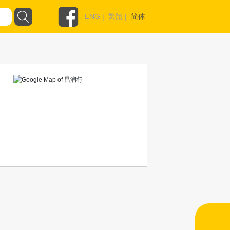
ENG
|
繁體
|
简体