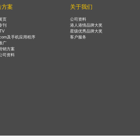
告方案
关于我们
黄页
公司资料
专刊
港人港情品牌大奖
TV
星级优秀品牌大奖
.com及手机应用程序
客户服务
推广
营销方案
公司资料