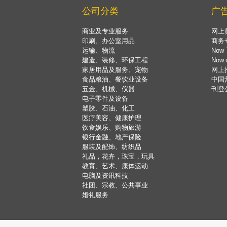
公司分类
广
商业及专业服务
网上
印刷、办公室用品
商务
运输、物流
Now 
建造、装修、环保工程
Now
家居用品及服务、宠物
网上
食品粮油、餐饮业设备
中国
五金、机械、仪器
刊登
电子零件及设备
塑胶、石油、化工
医疗美容、健康护理
饮食娱乐、购物旅游
银行金融、地产保险
服装及配饰、纺织品
礼品，花卉，珠宝，玩具
教育、艺术、康体运动
电脑及资讯科技
社团、宗教、公共事业
婚礼服务