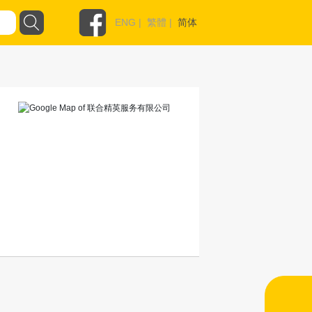
ENG
|
繁體
|
简体