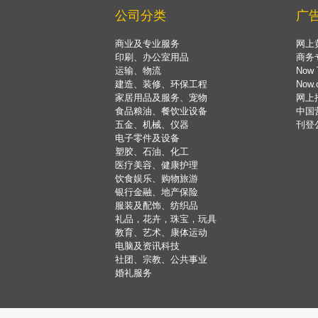
公司分类
广
商业及专业服务
网上
印刷、办公室用品
商务
运输、物流
Now 
建造、装修、环保工程
Now
家居用品及服务、宠物
网上
食品粮油、餐饮业设备
中国
五金、机械、仪器
刊登
电子零件及设备
塑胶、石油、化工
医疗美容、健康护理
饮食娱乐、购物旅游
银行金融、地产保险
服装及配饰、纺织品
礼品，花卉，珠宝，玩具
教育、艺术、康体运动
电脑及资讯科技
社团、宗教、公共事业
婚礼服务