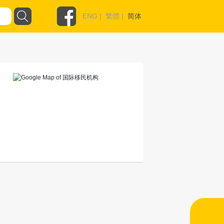
ENG
|
繁體
|
简体