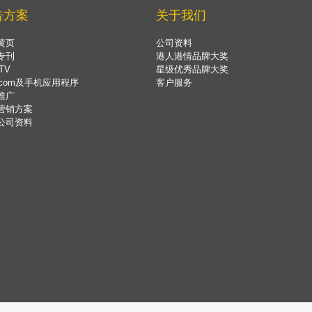
告方案
关于我们
黄页
公司资料
专刊
港人港情品牌大奖
TV
星级优秀品牌大奖
.com及手机应用程序
客户服务
推广
营销方案
公司资料