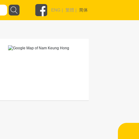
ENG
|
繁體
|
简体