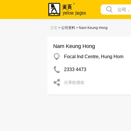
主页
> 公司资料 > Nam Keung Hong
Nam Keung Hong
Focal Ind Centre, Hung Hom
2333 4473
分享给朋友