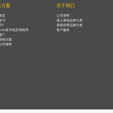
告方案
关于我们
黄页
公司资料
专刊
港人港情品牌大奖
TV
星级优秀品牌大奖
.com及手机应用程序
客户服务
推广
营销方案
公司资料