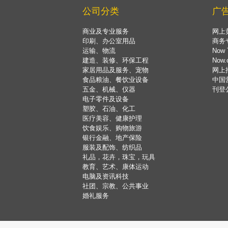
公司分类
广
商业及专业服务
网上
印刷、办公室用品
商务
运输、物流
Now 
建造、装修、环保工程
Now
家居用品及服务、宠物
网上
食品粮油、餐饮业设备
中国
五金、机械、仪器
刊登
电子零件及设备
塑胶、石油、化工
医疗美容、健康护理
饮食娱乐、购物旅游
银行金融、地产保险
服装及配饰、纺织品
礼品，花卉，珠宝，玩具
教育、艺术、康体运动
电脑及资讯科技
社团、宗教、公共事业
婚礼服务