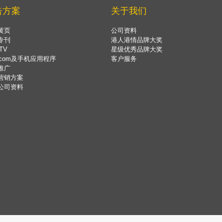
告方案
关于我们
黄页
公司资料
专刊
港人港情品牌大奖
TV
星级优秀品牌大奖
.com及手机应用程序
客户服务
推广
营销方案
公司资料