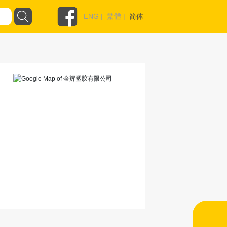
ENG
|
繁體
|
简体