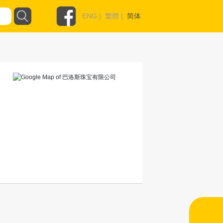
ENG
|
繁體
|
简体