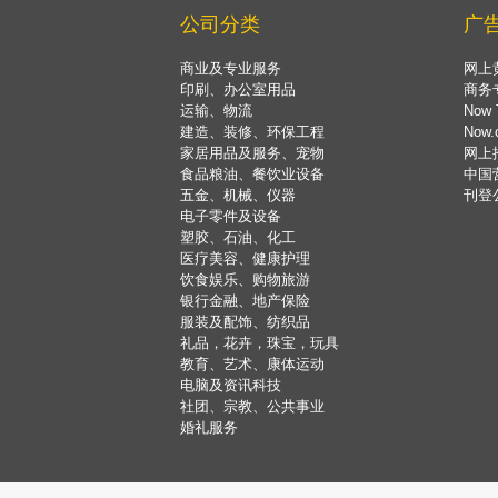
公司分类
广
商业及专业服务
网上
印刷、办公室用品
商务
运输、物流
Now 
建造、装修、环保工程
Now
家居用品及服务、宠物
网上
食品粮油、餐饮业设备
中国
五金、机械、仪器
刊登
电子零件及设备
塑胶、石油、化工
医疗美容、健康护理
饮食娱乐、购物旅游
银行金融、地产保险
服装及配饰、纺织品
礼品，花卉，珠宝，玩具
教育、艺术、康体运动
电脑及资讯科技
社团、宗教、公共事业
婚礼服务