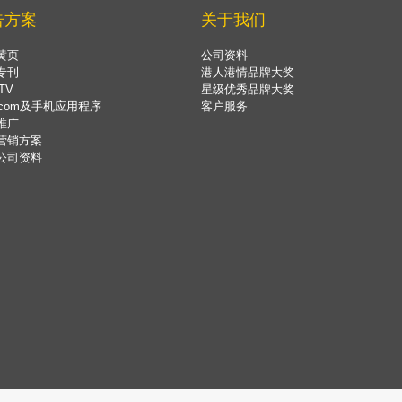
告方案
关于我们
黄页
公司资料
专刊
港人港情品牌大奖
TV
星级优秀品牌大奖
.com及手机应用程序
客户服务
推广
营销方案
公司资料