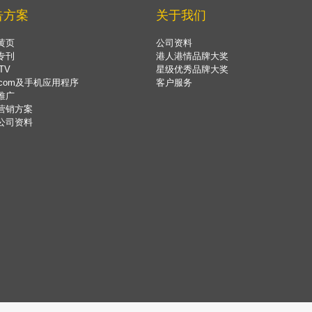
告方案
关于我们
黄页
公司资料
专刊
港人港情品牌大奖
TV
星级优秀品牌大奖
.com及手机应用程序
客户服务
推广
营销方案
公司资料