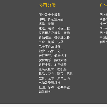
公司分类
广
商业及专业服务
网上
印刷、办公室用品
商务
运输、物流
Now 
建造、装修、环保工程
Now
家居用品及服务、宠物
网上
食品粮油、餐饮业设备
中国
五金、机械、仪器
刊登
电子零件及设备
塑胶、石油、化工
医疗美容、健康护理
饮食娱乐、购物旅游
银行金融、地产保险
服装及配饰、纺织品
礼品，花卉，珠宝，玩具
教育、艺术、康体运动
电脑及资讯科技
社团、宗教、公共事业
婚礼服务