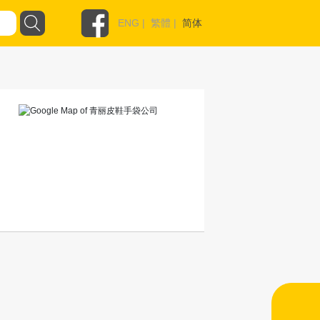
ENG
|
繁體
|
简体