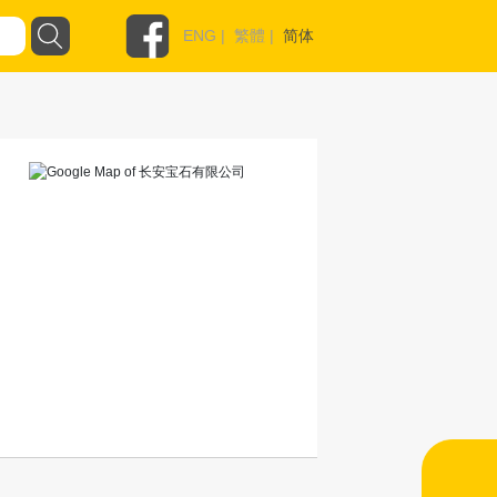
ENG
|
繁體
|
简体