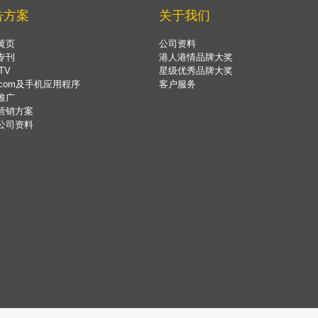
告方案
关于我们
黄页
公司资料
专刊
港人港情品牌大奖
TV
星级优秀品牌大奖
.com及手机应用程序
客户服务
推广
营销方案
公司资料