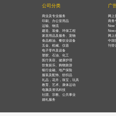
公司分类
广
商业及专业服务
网上
印刷、办公室用品
商务
运输、物流
Now 
建造、装修、环保工程
Now
家居用品及服务、宠物
网上
食品粮油、餐饮业设备
中国
五金、机械、仪器
刊登
电子零件及设备
塑胶、石油、化工
医疗美容、健康护理
饮食娱乐、购物旅游
银行金融、地产保险
服装及配饰、纺织品
礼品，花卉，珠宝，玩具
教育、艺术、康体运动
电脑及资讯科技
社团、宗教、公共事业
婚礼服务