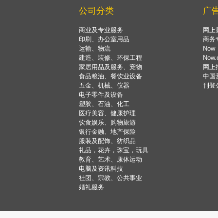
公司分类
广
商业及专业服务
网上
印刷、办公室用品
商务
运输、物流
Now 
建造、装修、环保工程
Now
家居用品及服务、宠物
网上
食品粮油、餐饮业设备
中国
五金、机械、仪器
刊登
电子零件及设备
塑胶、石油、化工
医疗美容、健康护理
饮食娱乐、购物旅游
银行金融、地产保险
服装及配饰、纺织品
礼品，花卉，珠宝，玩具
教育、艺术、康体运动
电脑及资讯科技
社团、宗教、公共事业
婚礼服务