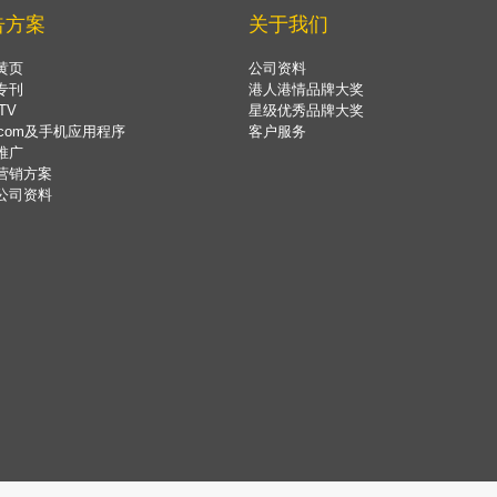
告方案
关于我们
黄页
公司资料
专刊
港人港情品牌大奖
TV
星级优秀品牌大奖
.com及手机应用程序
客户服务
推广
营销方案
公司资料