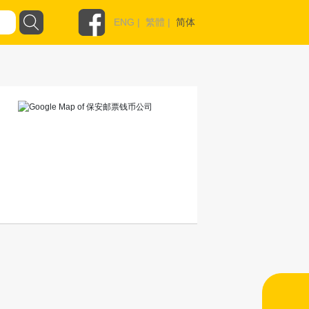
ENG
|
繁體
|
简体