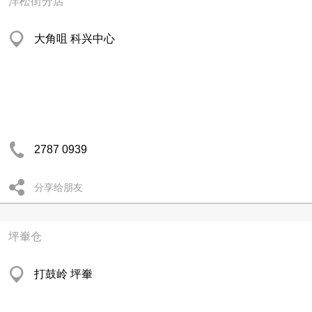
洋松街分店
大角咀 科兴中心
2787 0939
分享给朋友
坪輋仓
打鼓岭 坪輋