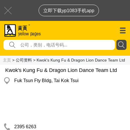
立即下载yp1083手机app
主页
> 公司资料 > Kwok's Kung Fu & Dragon Lion Dance Team Ltd
Kwok's Kung Fu & Dragon Lion Dance Team Ltd
Fuk Tsun Fty Bldg, Tai Kok Tsui
2395 6263