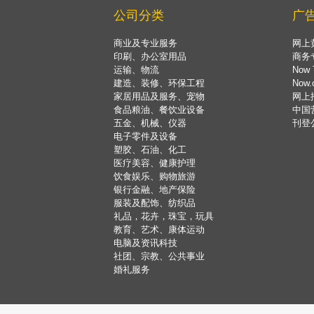
公司分类
广
商业及专业服务
网上
印刷、办公室用品
商务
运输、物流
Now 
建造、装修、环保工程
Now
家居用品及服务、宠物
网上
食品粮油、餐饮业设备
中国
五金、机械、仪器
刊登
电子零件及设备
塑胶、石油、化工
医疗美容、健康护理
饮食娱乐、购物旅游
银行金融、地产保险
服装及配饰、纺织品
礼品，花卉，珠宝，玩具
教育、艺术、康体运动
电脑及资讯科技
社团、宗教、公共事业
婚礼服务