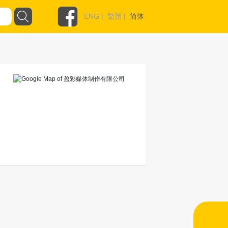
ENG
|
繁體
|
简体