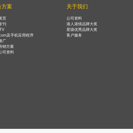
告方案
关于我们
黄页
公司资料
专刊
港人港情品牌大奖
TV
星级优秀品牌大奖
.com及手机应用程序
客户服务
推广
营销方案
公司资料