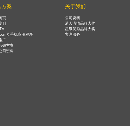
告方案
关于我们
黄页
公司资料
专刊
港人港情品牌大奖
TV
星级优秀品牌大奖
.com及手机应用程序
客户服务
推广
营销方案
公司资料