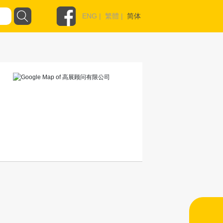
ENG
|
繁體
|
简体