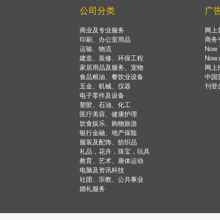
公司分类
广
商业及专业服务
网上
印刷、办公室用品
商务
运输、物流
Now 
建造、装修、环保工程
Now
家居用品及服务、宠物
网上
食品粮油、餐饮业设备
中国
五金、机械、仪器
刊登
电子零件及设备
塑胶、石油、化工
医疗美容、健康护理
饮食娱乐、购物旅游
银行金融、地产保险
服装及配饰、纺织品
礼品，花卉，珠宝，玩具
教育、艺术、康体运动
电脑及资讯科技
社团、宗教、公共事业
婚礼服务