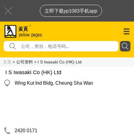
立即下载yp1083手机app
主页
> 公司资料 > I S Iwasaki Co (HK) Ltd
I S Iwasaki Co (HK) Ltd
Wing Kut Ind Bldg, Cheung Sha Wan
2420 0171