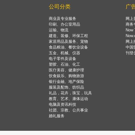
公司分类
广
商业及专业服务
网上
印刷、办公室用品
商务
运输、物流
Now 
建造、装修、环保工程
Now
家居用品及服务、宠物
网上
食品粮油、餐饮业设备
中国
五金、机械、仪器
刊登
电子零件及设备
塑胶、石油、化工
医疗美容、健康护理
饮食娱乐、购物旅游
银行金融、地产保险
服装及配饰、纺织品
礼品，花卉，珠宝，玩具
教育、艺术、康体运动
电脑及资讯科技
社团、宗教、公共事业
婚礼服务