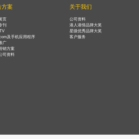
告方案
关于我们
黄页
公司资料
专刊
港人港情品牌大奖
TV
星级优秀品牌大奖
.com及手机应用程序
客户服务
推广
营销方案
公司资料