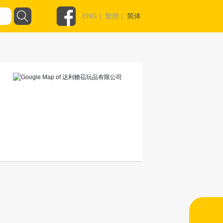
ENG
|
繁體
|
简体