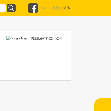
ENG
|
繁體
|
简体