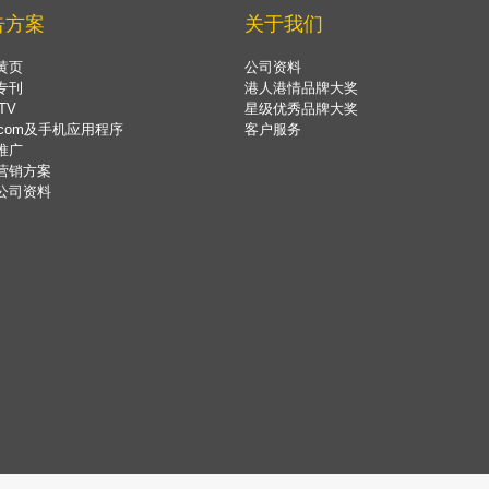
告方案
关于我们
黄页
公司资料
专刊
港人港情品牌大奖
TV
星级优秀品牌大奖
.com及手机应用程序
客户服务
推广
营销方案
公司资料