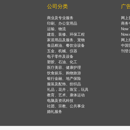
公司分类
广
商业及专业服务
网上
印刷、办公室用品
商务
运输、物流
Now 
建造、装修、环保工程
Now
家居用品及服务、宠物
网上
食品粮油、餐饮业设备
中国
五金、机械、仪器
刊登
电子零件及设备
塑胶、石油、化工
医疗美容、健康护理
饮食娱乐、购物旅游
银行金融、地产保险
服装及配饰、纺织品
礼品，花卉，珠宝，玩具
教育、艺术、康体运动
电脑及资讯科技
社团、宗教、公共事业
婚礼服务