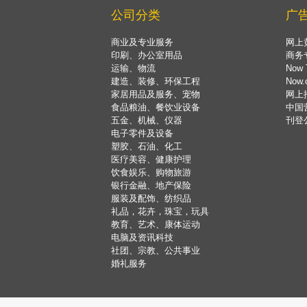
公司分类
广
商业及专业服务
网上
印刷、办公室用品
商务
运输、物流
Now 
建造、装修、环保工程
Now
家居用品及服务、宠物
网上
食品粮油、餐饮业设备
中国
五金、机械、仪器
刊登
电子零件及设备
塑胶、石油、化工
医疗美容、健康护理
饮食娱乐、购物旅游
银行金融、地产保险
服装及配饰、纺织品
礼品，花卉，珠宝，玩具
教育、艺术、康体运动
电脑及资讯科技
社团、宗教、公共事业
婚礼服务