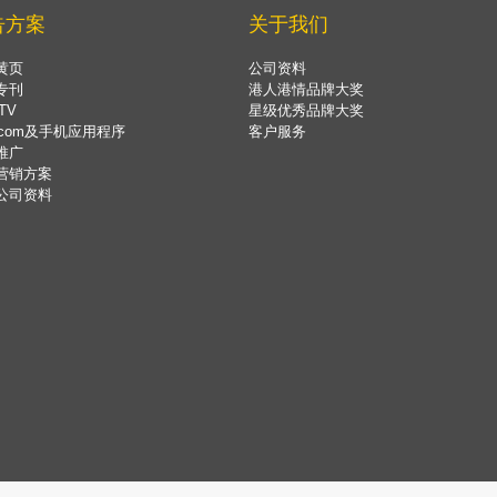
告方案
关于我们
黄页
公司资料
专刊
港人港情品牌大奖
TV
星级优秀品牌大奖
.com及手机应用程序
客户服务
推广
营销方案
公司资料