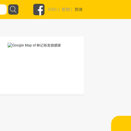
ENG
|
繁體
|
简体