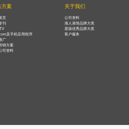
告方案
关于我们
黄页
公司资料
专刊
港人港情品牌大奖
TV
星级优秀品牌大奖
.com及手机应用程序
客户服务
推广
营销方案
公司资料