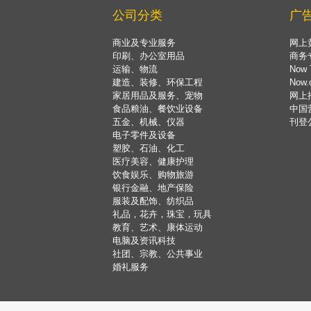
公司分类
广
商业及专业服务
网上
印刷、办公室用品
商务
运输、物流
Now 
建造、装修、环保工程
Now
家居用品及服务、宠物
网上
食品粮油、餐饮业设备
中国
五金、机械、仪器
刊登
电子零件及设备
塑胶、石油、化工
医疗美容、健康护理
饮食娱乐、购物旅游
银行金融、地产保险
服装及配饰、纺织品
礼品，花卉，珠宝，玩具
教育、艺术、康体运动
电脑及资讯科技
社团、宗教、公共事业
婚礼服务