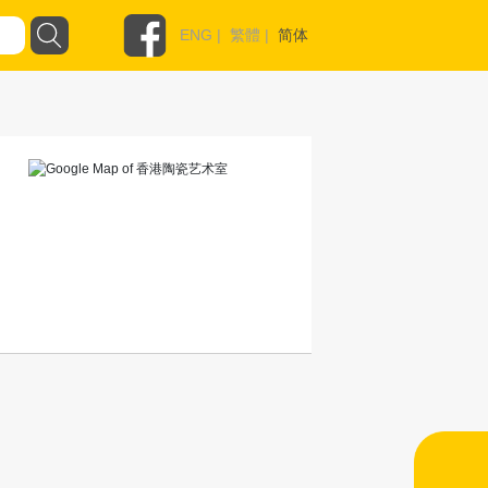
ENG
|
繁體
|
简体