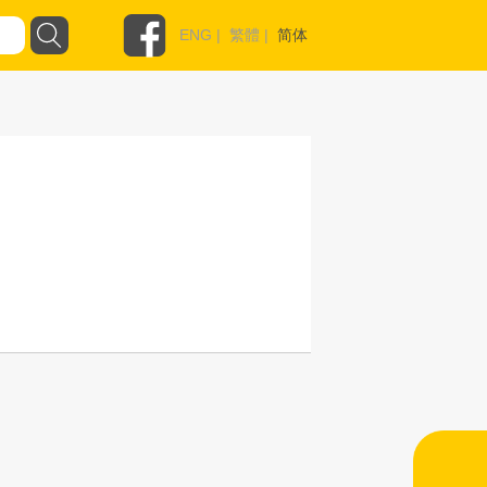
ENG
|
繁體
|
简体