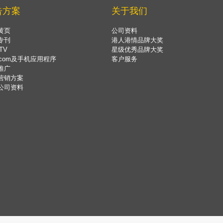
告方案
关于我们
黄页
公司资料
专刊
港人港情品牌大奖
TV
星级优秀品牌大奖
.com及手机应用程序
客户服务
推广
营销方案
公司资料