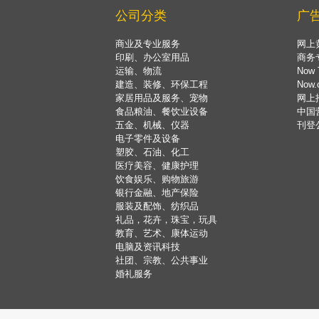
公司分类
广
商业及专业服务
网上
印刷、办公室用品
商务
运输、物流
Now 
建造、装修、环保工程
Now
家居用品及服务、宠物
网上
食品粮油、餐饮业设备
中国
五金、机械、仪器
刊登
电子零件及设备
塑胶、石油、化工
医疗美容、健康护理
饮食娱乐、购物旅游
银行金融、地产保险
服装及配饰、纺织品
礼品，花卉，珠宝，玩具
教育、艺术、康体运动
电脑及资讯科技
社团、宗教、公共事业
婚礼服务