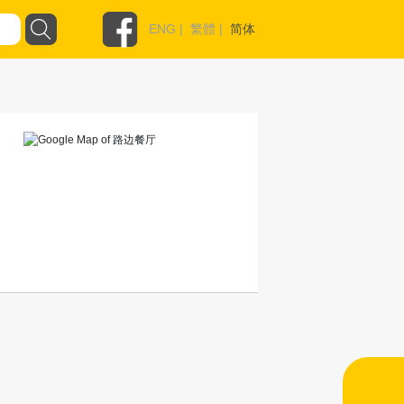
ENG
|
繁體
|
简体