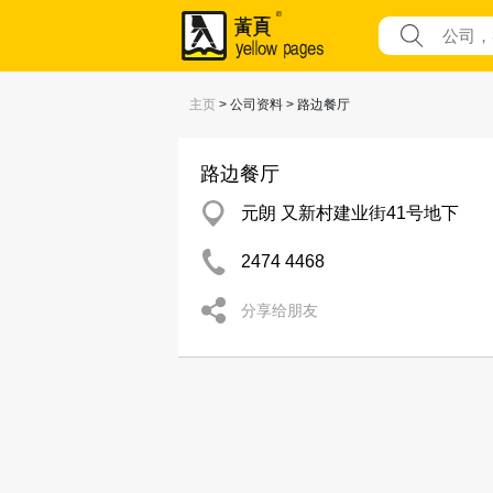
主页
> 公司资料 > 路边餐厅
路边餐厅
元朗 又新村建业街41号地下
2474 4468
分享给朋友