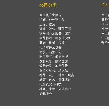
公司分类
广
商业及专业服务
网上
印刷、办公室用品
商务
运输、物流
Now 
建造、装修、环保工程
Now
家居用品及服务、宠物
网上
食品粮油、餐饮业设备
中国
五金、机械、仪器
刊登
电子零件及设备
塑胶、石油、化工
医疗美容、健康护理
饮食娱乐、购物旅游
银行金融、地产保险
服装及配饰、纺织品
礼品，花卉，珠宝，玩具
教育、艺术、康体运动
电脑及资讯科技
社团、宗教、公共事业
婚礼服务