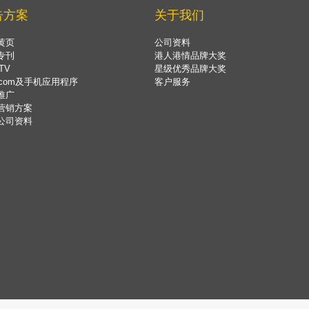
告方案
关于我们
黄页
公司资料
专刊
港人港情品牌大奖
TV
星级优秀品牌大奖
.com及手机应用程序
客户服务
推广
营销方案
公司资料