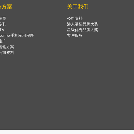
告方案
关于我们
黄页
公司资料
专刊
港人港情品牌大奖
TV
星级优秀品牌大奖
.com及手机应用程序
客户服务
推广
营销方案
公司资料