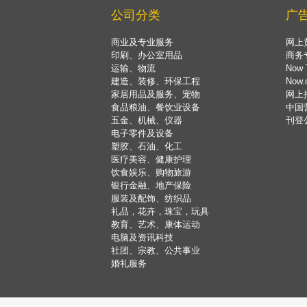
公司分类
广
商业及专业服务
网上
印刷、办公室用品
商务
运输、物流
Now 
建造、装修、环保工程
Now
家居用品及服务、宠物
网上
食品粮油、餐饮业设备
中国
五金、机械、仪器
刊登
电子零件及设备
塑胶、石油、化工
医疗美容、健康护理
饮食娱乐、购物旅游
银行金融、地产保险
服装及配饰、纺织品
礼品，花卉，珠宝，玩具
教育、艺术、康体运动
电脑及资讯科技
社团、宗教、公共事业
婚礼服务