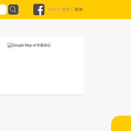
ENG
|
繁體
|
简体