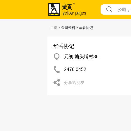
主页
> 公司资料 > 华香协记
华香协记
元朗 塘头埔村36
2476 0452
分享给朋友