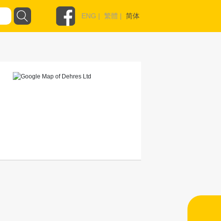
ENG
|
繁體
|
简体