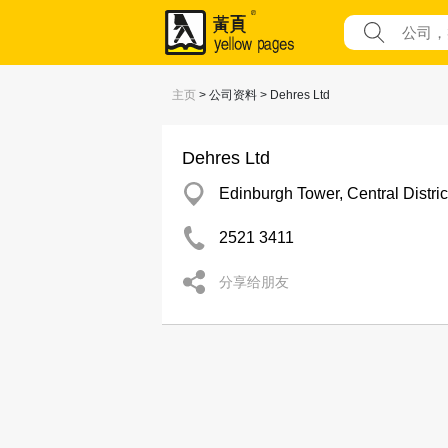
主页
> 公司资料 > Dehres Ltd
Dehres Ltd
Edinburgh Tower, Central Distric
2521 3411
分享给朋友