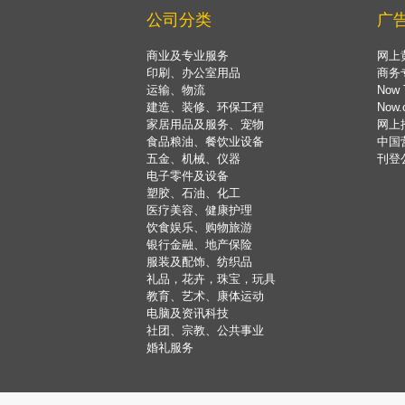
公司分类
广
商业及专业服务
网上
印刷、办公室用品
商务
运输、物流
Now 
建造、装修、环保工程
Now
家居用品及服务、宠物
网上
食品粮油、餐饮业设备
中国
五金、机械、仪器
刊登
电子零件及设备
塑胶、石油、化工
医疗美容、健康护理
饮食娱乐、购物旅游
银行金融、地产保险
服装及配饰、纺织品
礼品，花卉，珠宝，玩具
教育、艺术、康体运动
电脑及资讯科技
社团、宗教、公共事业
婚礼服务