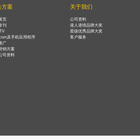
告方案
关于我们
黄页
公司资料
专刊
港人港情品牌大奖
TV
星级优秀品牌大奖
.com及手机应用程序
客户服务
推广
营销方案
公司资料