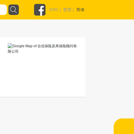
ENG
|
繁體
|
简体