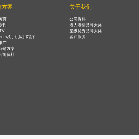
告方案
关于我们
黄页
公司资料
专刊
港人港情品牌大奖
TV
星级优秀品牌大奖
.com及手机应用程序
客户服务
推广
营销方案
公司资料