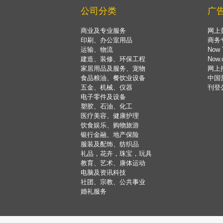
公司分类
广
商业及专业服务
网上
印刷、办公室用品
商务
运输、物流
Now 
建造、装修、环保工程
Now
家居用品及服务、宠物
网上
食品粮油、餐饮业设备
中国
五金、机械、仪器
刊登
电子零件及设备
塑胶、石油、化工
医疗美容、健康护理
饮食娱乐、购物旅游
银行金融、地产保险
服装及配饰、纺织品
礼品，花卉，珠宝，玩具
教育、艺术、康体运动
电脑及资讯科技
社团、宗教、公共事业
婚礼服务