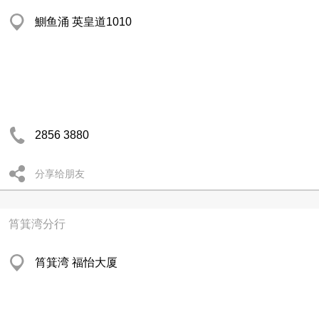
鰂鱼涌 英皇道1010
2856 3880
分享给朋友
筲箕湾分行
筲箕湾 福怡大厦