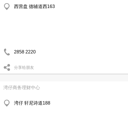
西营盘 德辅道西163
2858 2220
分享给朋友
湾仔商务理财中心
湾仔 轩尼诗道188