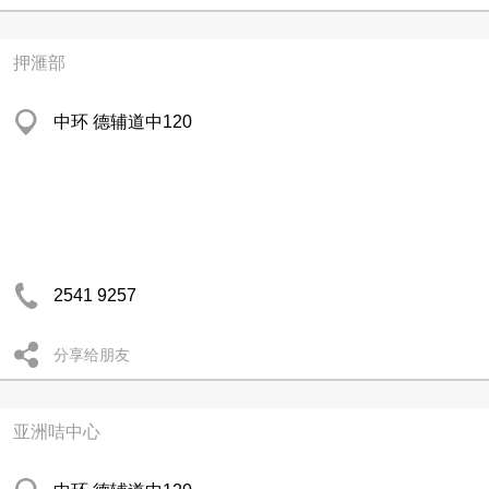
押滙部
中环 德辅道中120
2541 9257
分享给朋友
亚洲咭中心