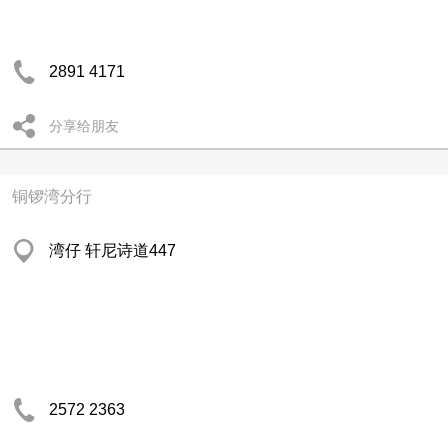
2891 4171
分享给朋友
铜锣湾分行
湾仔 轩尼诗道447
2572 2363