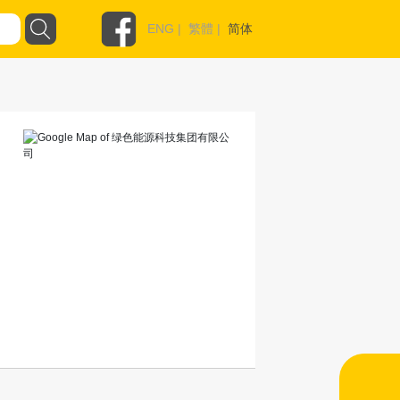
ENG
|
繁體
|
简体