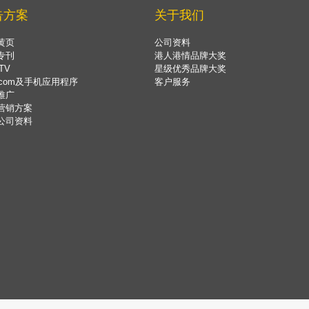
告方案
关于我们
黄页
公司资料
专刊
港人港情品牌大奖
TV
星级优秀品牌大奖
.com及手机应用程序
客户服务
推广
营销方案
公司资料