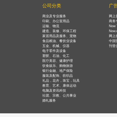
公司分类
广
商业及专业服务
网上
印刷、办公室用品
商务
运输、物流
Now 
建造、装修、环保工程
Now
家居用品及服务、宠物
网上
食品粮油、餐饮业设备
中国
五金、机械、仪器
刊登
电子零件及设备
塑胶、石油、化工
医疗美容、健康护理
饮食娱乐、购物旅游
银行金融、地产保险
服装及配饰、纺织品
礼品，花卉，珠宝，玩具
教育、艺术、康体运动
电脑及资讯科技
社团、宗教、公共事业
婚礼服务