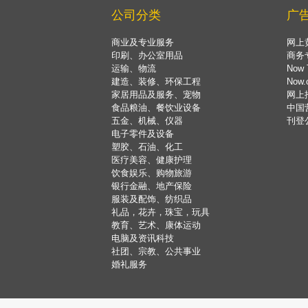
公司分类
广
商业及专业服务
网上
印刷、办公室用品
商务
运输、物流
Now 
建造、装修、环保工程
Now
家居用品及服务、宠物
网上
食品粮油、餐饮业设备
中国
五金、机械、仪器
刊登
电子零件及设备
塑胶、石油、化工
医疗美容、健康护理
饮食娱乐、购物旅游
银行金融、地产保险
服装及配饰、纺织品
礼品，花卉，珠宝，玩具
教育、艺术、康体运动
电脑及资讯科技
社团、宗教、公共事业
婚礼服务