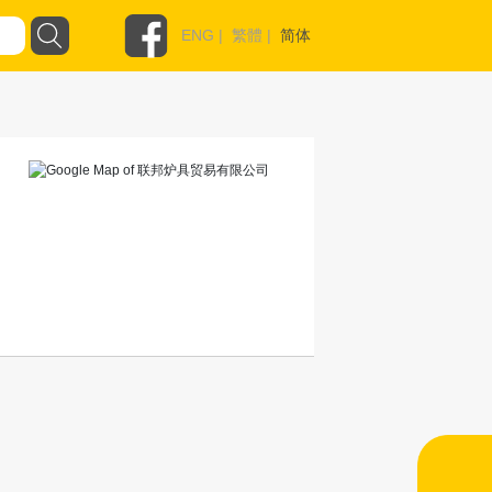
ENG
|
繁體
|
简体