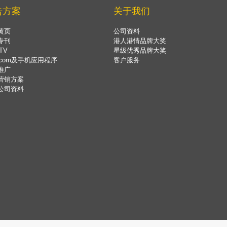
告方案
关于我们
黄页
公司资料
专刊
港人港情品牌大奖
TV
星级优秀品牌大奖
.com及手机应用程序
客户服务
推广
营销方案
公司资料