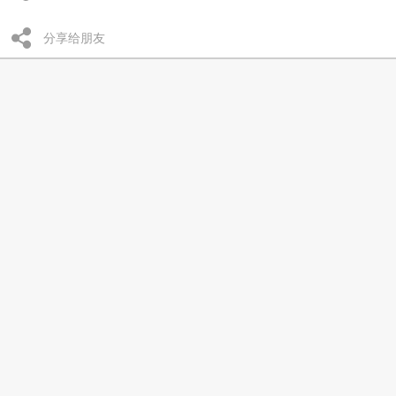
分享给朋友