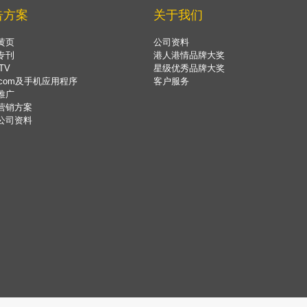
告方案
关于我们
黄页
公司资料
专刊
港人港情品牌大奖
TV
星级优秀品牌大奖
.com及手机应用程序
客户服务
推广
营销方案
公司资料