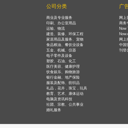
公司分类
广
商业及专业服务
网上
印刷、办公室用品
商务
运输、物流
Now 
建造、装修、环保工程
Now
家居用品及服务、宠物
网上
食品粮油、餐饮业设备
中国
五金、机械、仪器
刊登
电子零件及设备
塑胶、石油、化工
医疗美容、健康护理
饮食娱乐、购物旅游
银行金融、地产保险
服装及配饰、纺织品
礼品，花卉，珠宝，玩具
教育、艺术、康体运动
电脑及资讯科技
社团、宗教、公共事业
婚礼服务