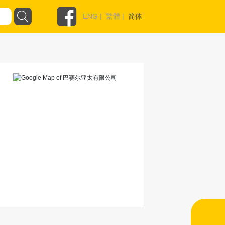
ENG
|
繁體
|
简体