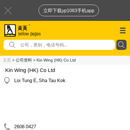
立即下载yp1083手机app
主页
> 公司资料 > Kin Wing (HK) Co Ltd
Kin Wing (HK) Co Ltd
Loi Tung E, Sha Tau Kok
2606 0427