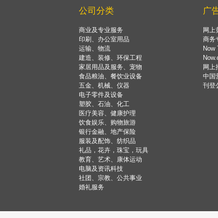
公司分类
广
商业及专业服务
网上
印刷、办公室用品
商务
运输、物流
Now 
建造、装修、环保工程
Now
家居用品及服务、宠物
网上
食品粮油、餐饮业设备
中国
五金、机械、仪器
刊登
电子零件及设备
塑胶、石油、化工
医疗美容、健康护理
饮食娱乐、购物旅游
银行金融、地产保险
服装及配饰、纺织品
礼品，花卉，珠宝，玩具
教育、艺术、康体运动
电脑及资讯科技
社团、宗教、公共事业
婚礼服务