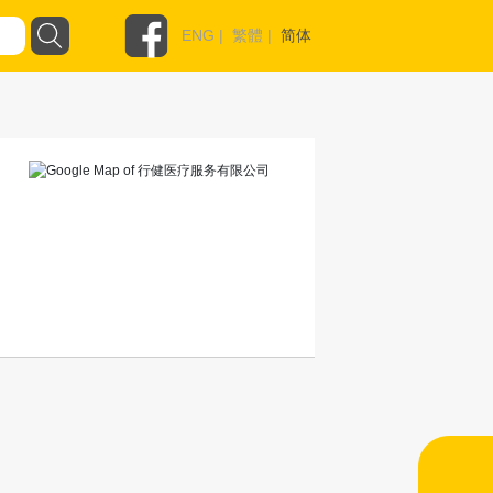
ENG
|
繁體
|
简体