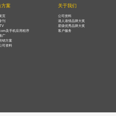
告方案
关于我们
黄页
公司资料
专刊
港人港情品牌大奖
TV
星级优秀品牌大奖
.com及手机应用程序
客户服务
推广
营销方案
公司资料