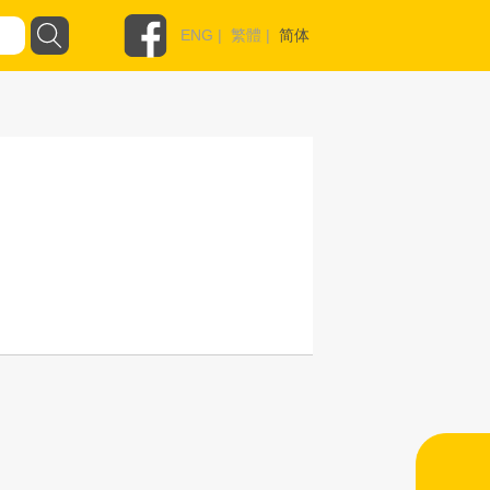
ENG
|
繁體
|
简体