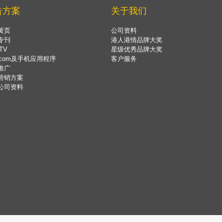
告方案
关于我们
黄页
公司资料
专刊
港人港情品牌大奖
TV
星级优秀品牌大奖
.com及手机应用程序
客户服务
推广
营销方案
公司资料