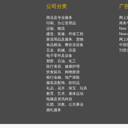
公司分类
广
商业及专业服务
网上
印刷、办公室用品
商务
运输、物流
Now 
建造、装修、环保工程
Now
家居用品及服务、宠物
网上
食品粮油、餐饮业设备
中国
五金、机械、仪器
刊登
电子零件及设备
塑胶、石油、化工
医疗美容、健康护理
饮食娱乐、购物旅游
银行金融、地产保险
服装及配饰、纺织品
礼品，花卉，珠宝，玩具
教育、艺术、康体运动
电脑及资讯科技
社团、宗教、公共事业
婚礼服务