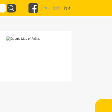
ENG
|
繁體
|
简体