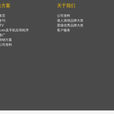
告方案
关于我们
黄页
公司资料
专刊
港人港情品牌大奖
TV
星级优秀品牌大奖
.com及手机应用程序
客户服务
推广
营销方案
公司资料