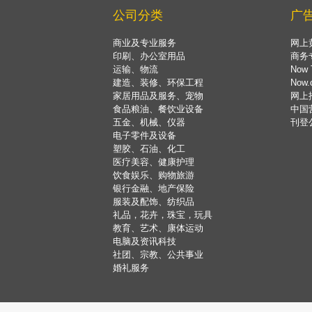
公司分类
广
商业及专业服务
网上
印刷、办公室用品
商务
运输、物流
Now 
建造、装修、环保工程
Now
家居用品及服务、宠物
网上
食品粮油、餐饮业设备
中国
五金、机械、仪器
刊登
电子零件及设备
塑胶、石油、化工
医疗美容、健康护理
饮食娱乐、购物旅游
银行金融、地产保险
服装及配饰、纺织品
礼品，花卉，珠宝，玩具
教育、艺术、康体运动
电脑及资讯科技
社团、宗教、公共事业
婚礼服务