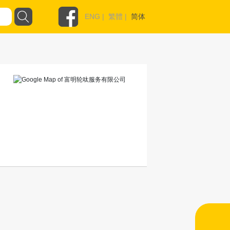
ENG
|
繁體
|
简体