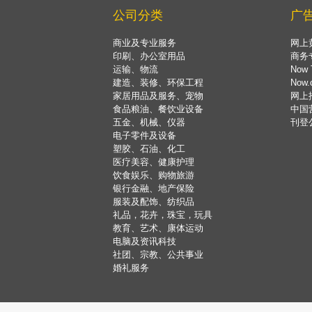
公司分类
广
商业及专业服务
网上
印刷、办公室用品
商务
运输、物流
Now 
建造、装修、环保工程
Now
家居用品及服务、宠物
网上
食品粮油、餐饮业设备
中国
五金、机械、仪器
刊登
电子零件及设备
塑胶、石油、化工
医疗美容、健康护理
饮食娱乐、购物旅游
银行金融、地产保险
服装及配饰、纺织品
礼品，花卉，珠宝，玩具
教育、艺术、康体运动
电脑及资讯科技
社团、宗教、公共事业
婚礼服务