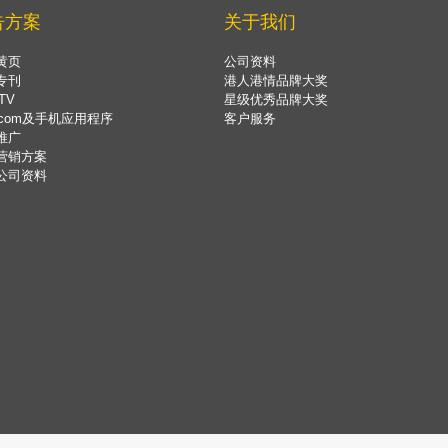
告方案
关于我们
黄页
公司资料
专刊
港人港情品牌大奖
TV
星级优秀品牌大奖
.com及手机应用程序
客户服务
推广
营销方案
公司资料