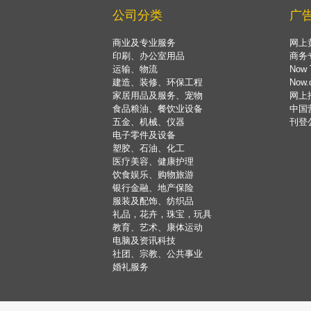
公司分类
广
商业及专业服务
网上
印刷、办公室用品
商务
运输、物流
Now 
建造、装修、环保工程
Now
家居用品及服务、宠物
网上
食品粮油、餐饮业设备
中国
五金、机械、仪器
刊登
电子零件及设备
塑胶、石油、化工
医疗美容、健康护理
饮食娱乐、购物旅游
银行金融、地产保险
服装及配饰、纺织品
礼品，花卉，珠宝，玩具
教育、艺术、康体运动
电脑及资讯科技
社团、宗教、公共事业
婚礼服务