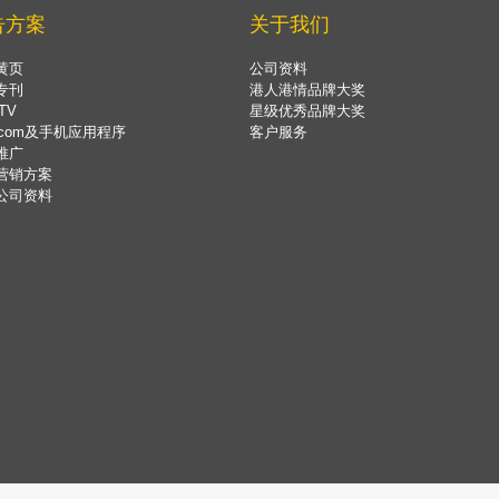
告方案
关于我们
黄页
公司资料
专刊
港人港情品牌大奖
TV
星级优秀品牌大奖
.com及手机应用程序
客户服务
推广
营销方案
公司资料