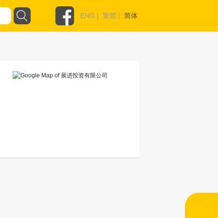
ENG
|
繁體
|
简体