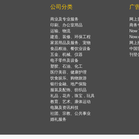
公司分类
广
商业及专业服务
网上
印刷、办公室用品
商务
运输、物流
Now 
建造、装修、环保工程
Now
家居用品及服务、宠物
网上
食品粮油、餐饮业设备
中国
五金、机械、仪器
刊登
电子零件及设备
塑胶、石油、化工
医疗美容、健康护理
饮食娱乐、购物旅游
银行金融、地产保险
服装及配饰、纺织品
礼品，花卉，珠宝，玩具
教育、艺术、康体运动
电脑及资讯科技
社团、宗教、公共事业
婚礼服务