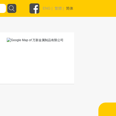
ENG
|
繁體
|
简体