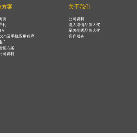
告方案
关于我们
黄页
公司资料
专刊
港人港情品牌大奖
TV
星级优秀品牌大奖
.com及手机应用程序
客户服务
推广
营销方案
公司资料