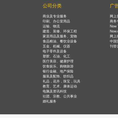
公司分类
广
商业及专业服务
网上
印刷、办公室用品
商务
运输、物流
Now 
建造、装修、环保工程
Now
家居用品及服务、宠物
网上
食品粮油、餐饮业设备
中国
五金、机械、仪器
刊登
电子零件及设备
塑胶、石油、化工
医疗美容、健康护理
饮食娱乐、购物旅游
银行金融、地产保险
服装及配饰、纺织品
礼品，花卉，珠宝，玩具
教育、艺术、康体运动
电脑及资讯科技
社团、宗教、公共事业
婚礼服务