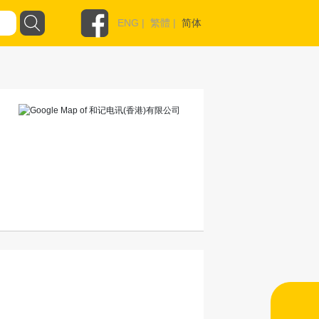
ENG
|
繁體
|
简体