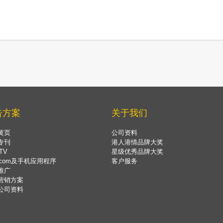
告方案
关于我们
黄页
公司资料
专刊
港人港情品牌大奖
TV
星级优秀品牌大奖
.com及手机应用程序
客户服务
推广
营销方案
公司资料