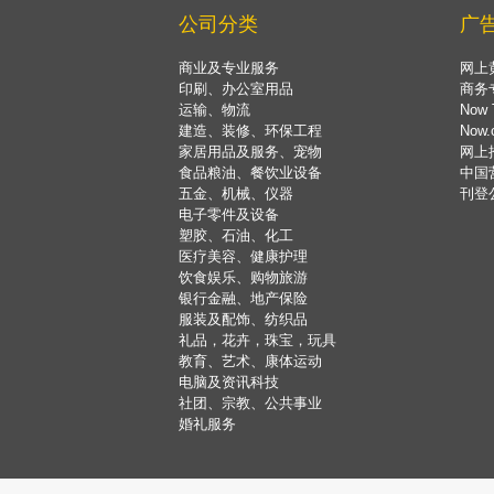
公司分类
广
商业及专业服务
网上
印刷、办公室用品
商务
运输、物流
Now 
建造、装修、环保工程
Now
家居用品及服务、宠物
网上
食品粮油、餐饮业设备
中国
五金、机械、仪器
刊登
电子零件及设备
塑胶、石油、化工
医疗美容、健康护理
饮食娱乐、购物旅游
银行金融、地产保险
服装及配饰、纺织品
礼品，花卉，珠宝，玩具
教育、艺术、康体运动
电脑及资讯科技
社团、宗教、公共事业
婚礼服务