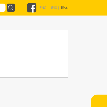
ENG
|
繁體
|
简体