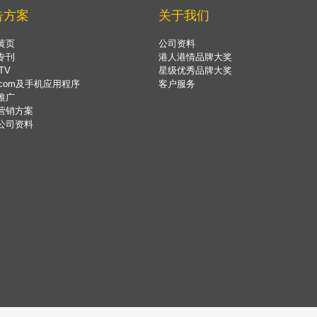
告方案
关于我们
黄页
公司资料
专刊
港人港情品牌大奖
TV
星级优秀品牌大奖
.com及手机应用程序
客户服务
推广
营销方案
公司资料