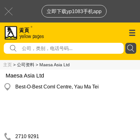
立即下载yp1083手机app
主页
> 公司资料 > Maesa Asia Ltd
Maesa Asia Ltd
Best-O-Best Coml Centre, Yau Ma Tei
2710 9291