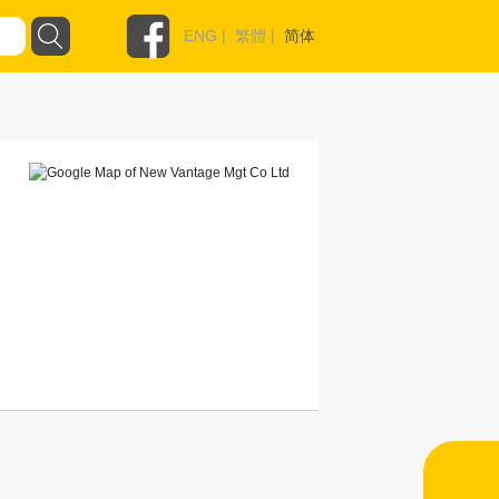
ENG
|
繁體
|
简体