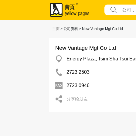
主页
> 公司资料 > New Vantage Mgt Co Ltd
New Vantage Mgt Co Ltd
Energy Plaza, Tsim Sha Tsui Ea
2723 2503
2723 0946
分享给朋友