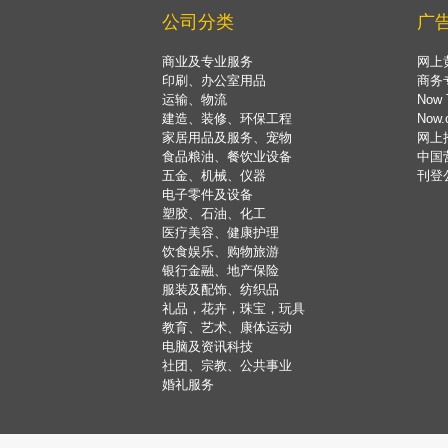
公司分类
广
商业及专业服务
网上
印刷、办公室用品
商务
运输、物流
Now 
建造、装修、环保工程
Now
家居用品及服务、宠物
网上
食品粮油、餐饮业设备
中国
五金、机械、仪器
刊登
电子零件及设备
塑胶、石油、化工
医疗美容、健康护理
饮食娱乐、购物旅游
银行金融、地产保险
服装及配饰、纺织品
礼品，花卉，珠宝，玩具
教育、艺术、康体运动
电脑及资讯科技
社团、宗教、公共事业
婚礼服务