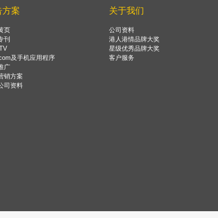
告方案
关于我们
黄页
公司资料
专刊
港人港情品牌大奖
TV
星级优秀品牌大奖
.com及手机应用程序
客户服务
推广
营销方案
公司资料