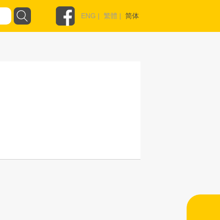
ENG
|
繁體
|
简体