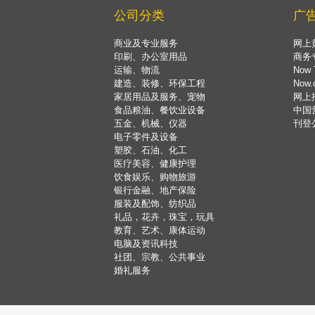
公司分类
广
商业及专业服务
网上
印刷、办公室用品
商务
运输、物流
Now 
建造、装修、环保工程
Now
家居用品及服务、宠物
网上
食品粮油、餐饮业设备
中国
五金、机械、仪器
刊登
电子零件及设备
塑胶、石油、化工
医疗美容、健康护理
饮食娱乐、购物旅游
银行金融、地产保险
服装及配饰、纺织品
礼品，花卉，珠宝，玩具
教育、艺术、康体运动
电脑及资讯科技
社团、宗教、公共事业
婚礼服务