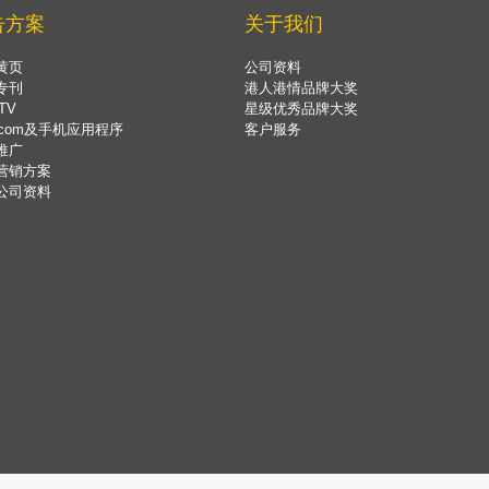
告方案
关于我们
黄页
公司资料
专刊
港人港情品牌大奖
TV
星级优秀品牌大奖
.com及手机应用程序
客户服务
推广
营销方案
公司资料